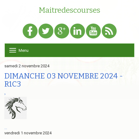
Maitredescourses
Menu
T
o
g
samedi 2 novembre 2024
g
l
DIMANCHE 03 NOVEMBRE 2024 -
e
R1C3
n
a
›
v
i
g
a
t
i
...
o
vendredi 1 novembre 2024
n