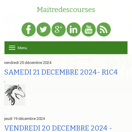
Maitredescourses
Menu
T
o
g
vendredi 20 décembre 2024
g
l
SAMEDI 21 DECEMBRE 2024- R1C4
e
n
›
a
v
i
g
a
t
...
i
jeudi 19 décembre 2024
o
VENDREDI 20 DECEMBRE 2024 -
n