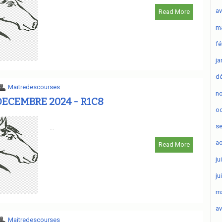
av
Read More
ma
fé
ja
d
Maitredescourses
n
ECEMBRE 2024 - R1C8
oc
s
...
ao
Read More
ju
ju
ma
av
Maitredescourses