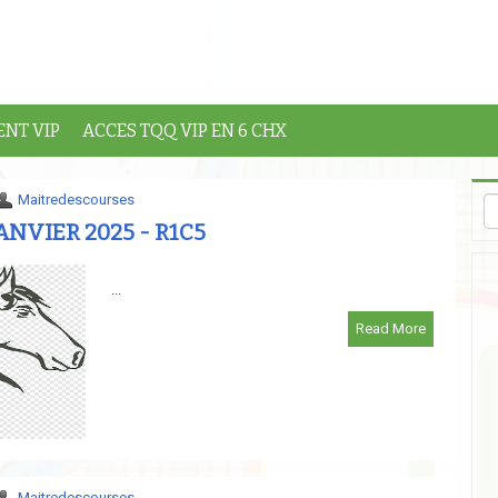
NT VIP
ACCES TQQ VIP EN 6 CHX
Maitredescourses
ANVIER 2025 - R1C5
...
Read More
Maitredescourses