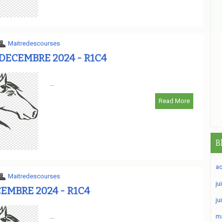
Maitredescourses
DECEMBRE 2024 - R1C4
...
Read More
B
ao
Maitredescourses
ju
EMBRE 2024 - R1C4
ju
...
ma