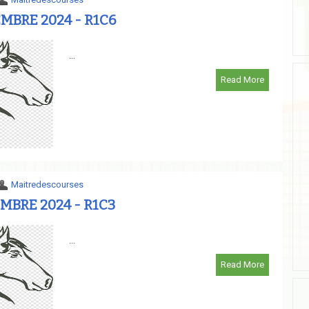
MBRE 2024 - R1C6
...
Read More
Maitredescourses
MBRE 2024 - R1C3
...
Read More