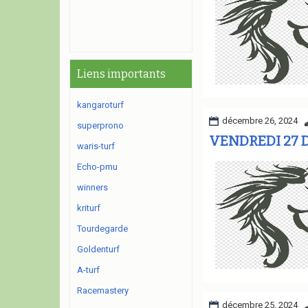
Liens importants
kangaroturf
décembre 26, 2024
superprono
VENDREDI 27 D
waris-turf
Echo-pmu
winners
kriturf
Tourdegarde
Goldenturf
A-turf
Racemastery
décembre 25, 2024