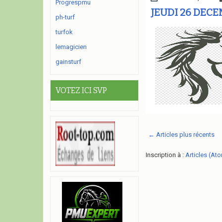
Progrespmu
JEUDI 26 DECE
ph-turf
turfok
lemagicien
gainsturf
VOTEZ ICI SVP
← Articles plus récents
Inscription à :
Articles (At