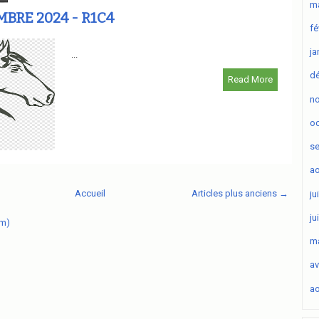
ma
MBRE 2024 - R1C4
fé
ja
...
d
Read More
n
oc
s
ao
Accueil
Articles plus anciens →
ju
ju
om)
ma
av
ao