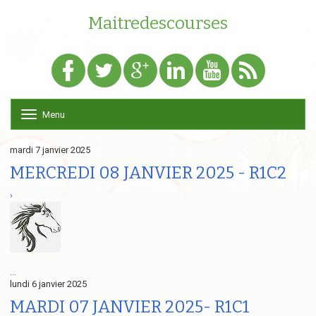
Maitredescourses
Menu
T
o
g
mardi 7 janvier 2025
g
l
MERCREDI 08 JANVIER 2025 - R1C2
e
n
›
a
v
i
g
a
t
...
i
lundi 6 janvier 2025
o
MARDI 07 JANVIER 2025- R1C1
n