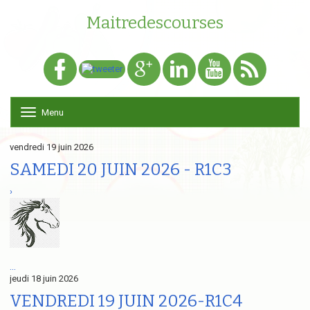
Maitredescourses
Menu
T
o
g
vendredi 19 juin 2026
g
l
SAMEDI 20 JUIN 2026 - R1C3
e
n
›
a
v
i
g
a
t
...
i
jeudi 18 juin 2026
o
VENDREDI 19 JUIN 2026-R1C4
n