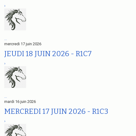
›
...
mercredi 17 juin 2026
JEUDI 18 JUIN 2026 - R1C7
›
...
mardi 16 juin 2026
MERCREDI 17 JUIN 2026 - R1C3
›