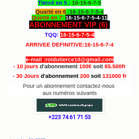
Tiercé en 5 :
16-15-6-7-5
Quarté en 6
:16-15-6-7-5-4
Quinté en 7:
16-15-6-7-5-4-11
ABONNEMENT VIP (6
)
TQQ:
16-15-6-7-5-4
ARRIVEE DEFINITIVE:16-15-6-7-4
e-mail :roidutierce10@gmail.com
- 10 jours
d'abonnement
100€
soit
65.500fr
- 30 Jours
d'abonnement
200
soit
131000 fr
Pour un abonnement contactez-nous
aux numéros suivants
+223 74 61 71 53