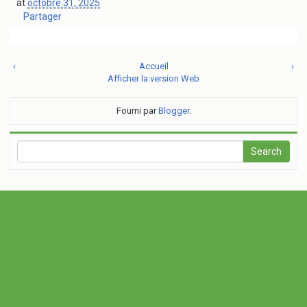
at
octobre 31, 2025
Partager
‹
Accueil
›
Afficher la version Web
Fourni par
Blogger
.