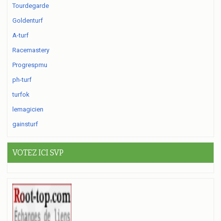
Tourdegarde
Goldenturf
A-turf
Racemastery
Progrespmu
ph-turf
turfok
lemagicien
gainsturf
VOTEZ ICI SVP