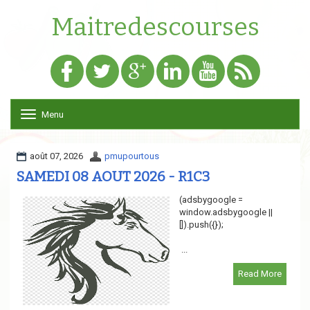
Maitredescourses
Menu
T
o
g
g
août 07, 2026
pmupourtous
l
SAMEDI 08 AOUT 2026 - R1C3
e
n
(adsbygoogle =
a
window.adsbygoogle ||
v
[]).push({});
i
g
...
a
t
Read More
i
o
n