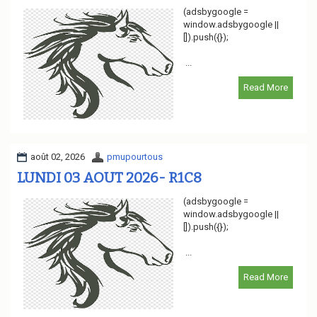
(adsbygoogle =
window.adsbygoogle ||
[]).push({});
...
Read More
août 02, 2026
pmupourtous
LUNDI 03 AOUT 2026- R1C8
(adsbygoogle =
window.adsbygoogle ||
[]).push({});
...
Read More