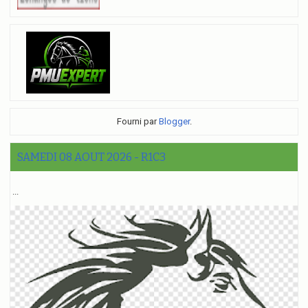
Fourni par
Blogger
.
SAMEDI 08 AOUT 2026 - R1C3
...