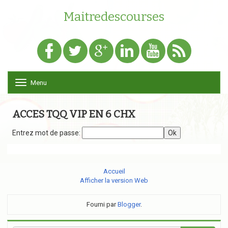
Maitredescourses
Menu
T
o
g
g
ACCES TQQ VIP EN 6 CHX
l
e
Entrez mot de passe:
Ok
n
a
v
i
Accueil
g
Afficher la version Web
a
t
i
Fourni par
Blogger
.
o
n