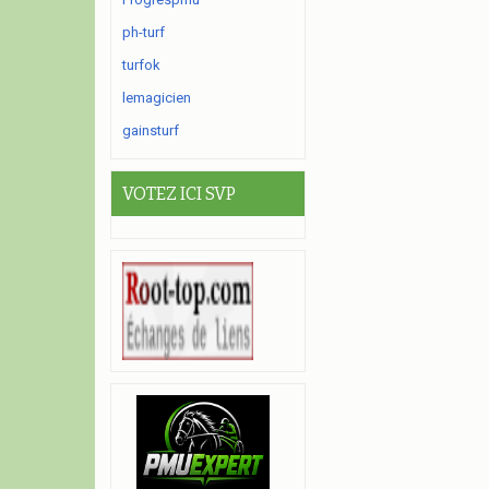
ph-turf
turfok
lemagicien
gainsturf
VOTEZ ICI SVP