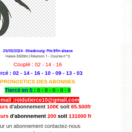
29/05/2024 - Strasbourg- Prix Bfm alsace
Haies-3600m | Réunion 1 - Course n°1|
Couplé : 02 - 14 - 16
rcé : 02 - 14 - 16 - 10 - 09 - 13 - 03
PRONOSTICS DES ABONNES
Tiercé en 5 :
0 - 0 - 0 - 0 - 0
-mail :roidutierce10@gmail.com
ours
d'abonnement
100€
soit
65.500fr
ours
d'abonnement
200
soit
131000 fr
ur un abonnement contactez-nous