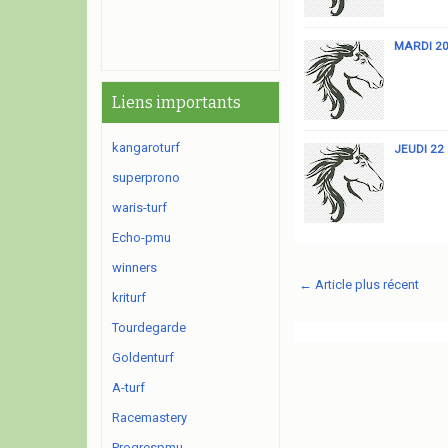
MARDI 20
Liens importants
kangaroturf
JEUDI 22
superprono
waris-turf
Echo-pmu
winners
← Article plus récent
kriturf
Tourdegarde
Goldenturf
A-turf
Racemastery
Progrespmu