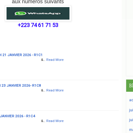
aux numéros suivants
+223 74 61 71 53
 21 JANVIER 2026 - R1C1
&…
Read More
B
 23 JANVIER 2026- R1C8
&…
Read More
ao
ju
 JANVIER 2026 - R1C4
ju
&…
Read More
ma