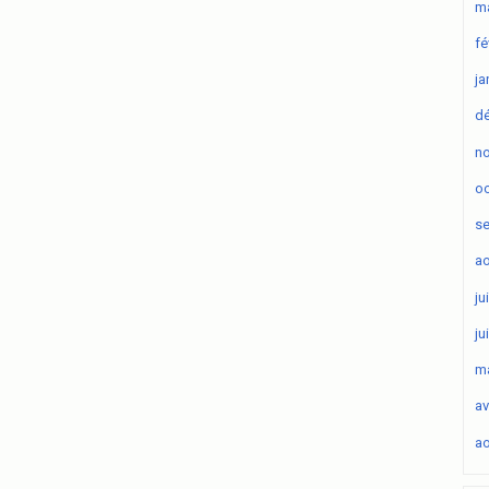
ma
fé
ja
d
n
oc
s
ao
ju
ju
ma
av
ao