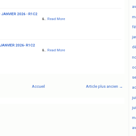
av
 JANVIER 2026 - R1C2
ma
&…
Read More
fé
ja
 JANVIER 2026- R1C2
d
&…
Read More
n
oc
s
Accueil
Article plus ancien →
ao
ju
ju
ma
av