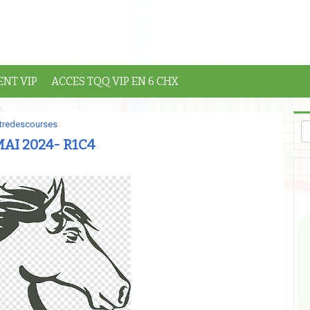
NT VIP
ACCES TQQ VIP EN 6 CHX
tredescourses
AI 2024- R1C4