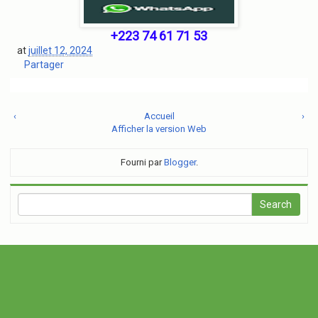
+223 74 61 71 53
at
juillet 12, 2024
Partager
‹
Accueil
›
Afficher la version Web
Fourni par
Blogger
.