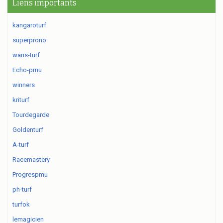
Liens importants
kangaroturf
superprono
waris-turf
Echo-pmu
winners
kriturf
Tourdegarde
Goldenturf
A-turf
Racemastery
Progrespmu
ph-turf
turfok
lemagicien