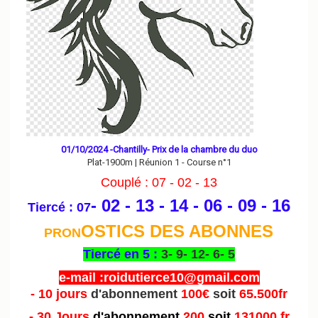
01/10/2024 -Chantilly- Prix de la chambre du duo
Plat-1900m | Réunion 1 - Course n°1
Couplé : 07 - 02 - 13
- 02 - 13 - 14 - 06 - 09 - 16
Tiercé : 07
OSTICS DES ABONNES
PRON
Tiercé en 5 :
3- 9- 12- 6- 5
e-mail :roidutierce10@gmail.com
- 10 jours
d'abonnement
100€
soit
65.500fr
- 30 Jours
d'abonnement
200
soit
131000 fr