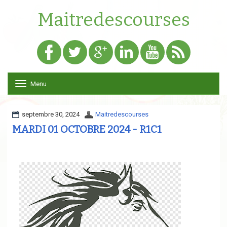
Maitredescourses
Menu
T
o
g
g
septembre 30, 2024
Maitredescourses
l
MARDI 01 OCTOBRE 2024 - R1C1
e
n
a
v
i
g
a
t
i
o
n