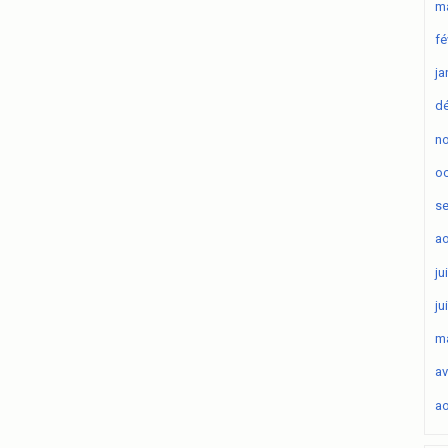
ma
fé
ja
d
n
oc
s
ao
ju
ju
ma
av
ao