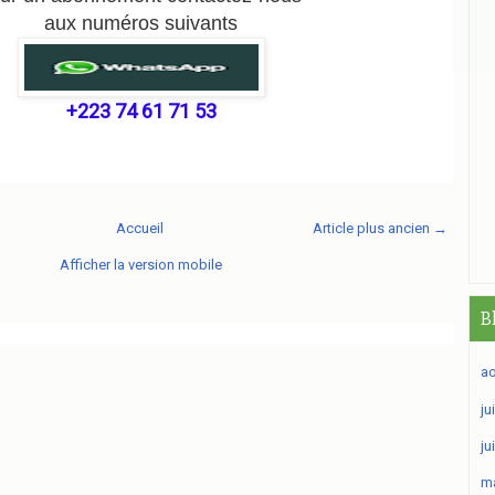
aux numéros suivants
+223 74 61 71 53
Accueil
Article plus ancien →
Afficher la version mobile
B
ao
ju
ju
ma