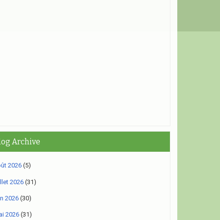
log Archive
ût 2026
(5)
illet 2026
(31)
in 2026
(30)
i 2026
(31)