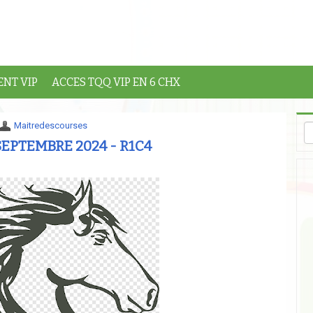
NT VIP
ACCES TQQ VIP EN 6 CHX
Maitredescourses
EPTEMBRE 2024 - R1C4