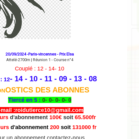
20/09/2024 -Paris-vincennes - Prix Elsa
Attelé-2700m | Réunion 1 - Course n°4
Couplé : 12 - 14- 10
- 14 - 10 - 11 - 09 - 13 - 08
: 12
OSTICS DES ABONNES
ON
Tiercé en 5 :
0- 0- 0- 0- 0
-mail :roidutierce10@gmail.com
ours
d'abonnement
100€
soit
65.500fr
ours
d'abonnement
200
soit
131000 fr
ur un abonnement contactez-nous