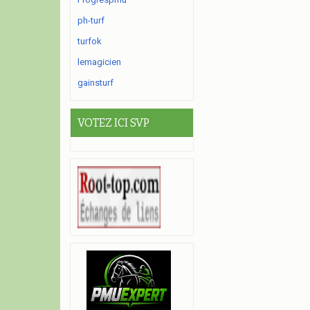
ph-turf
turfok
lemagicien
gainsturf
VOTEZ ICI SVP