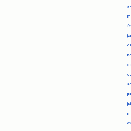
av
ma
fé
ja
d
n
oc
s
ao
ju
ju
ma
av