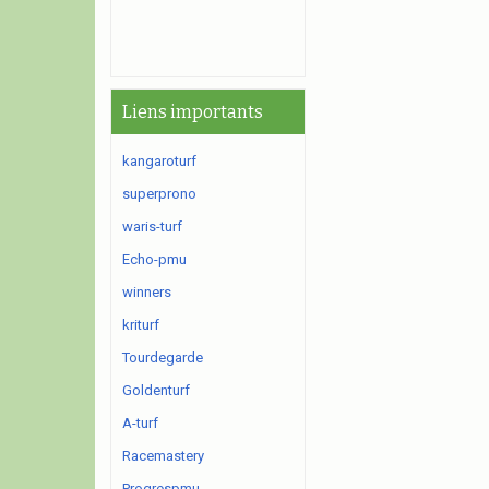
Liens importants
kangaroturf
superprono
waris-turf
Echo-pmu
winners
kriturf
Tourdegarde
Goldenturf
A-turf
Racemastery
Progrespmu