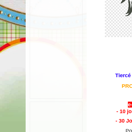
Tiercé 
PR
e
- 10 j
- 30 J
Po