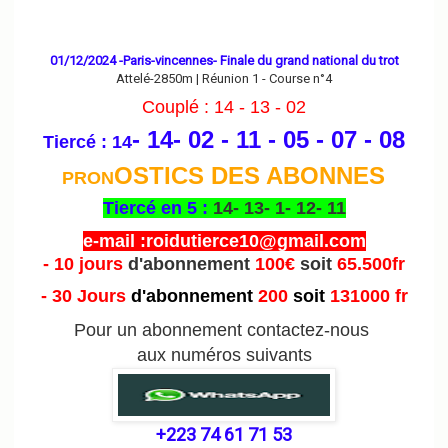
01/12/2024 -Paris-vincennes- Finale du grand national du trot
Attelé-2850m | Réunion 1 - Course n°4
Couplé : 14 - 13 - 02
- 14- 02 - 11 - 05 - 07
- 08
Tiercé : 14
OSTICS DES ABONNES
PRON
Tiercé en 5 :
14- 13- 1- 12- 11
e-mail :roidutierce10@gmail.com
- 10 jours
d'abonnement
100€
soit
65.500fr
- 30 Jours
d'abonnement
200
soit
131000 fr
Pour un abonnement contactez-nous
aux numéros suivants
+223 74 61 71 53