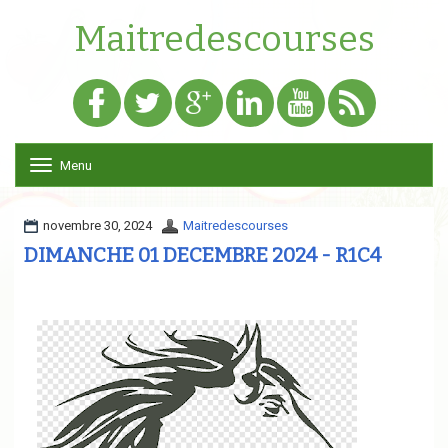
Maitredescourses
Menu
T
o
g
g
novembre 30, 2024
Maitredescourses
l
DIMANCHE 01 DECEMBRE 2024 - R1C4
e
n
a
v
i
g
a
t
i
o
n