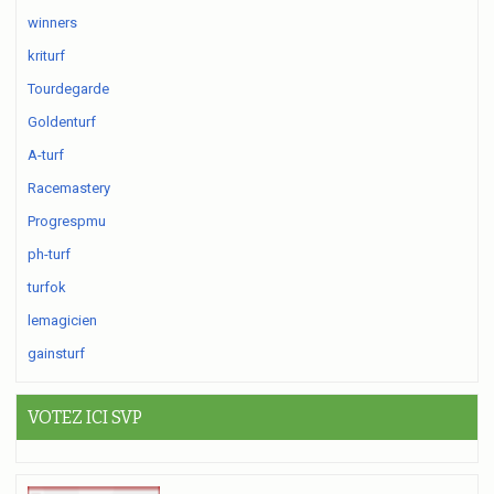
winners
kriturf
Tourdegarde
Goldenturf
A-turf
Racemastery
Progrespmu
ph-turf
turfok
lemagicien
gainsturf
VOTEZ ICI SVP