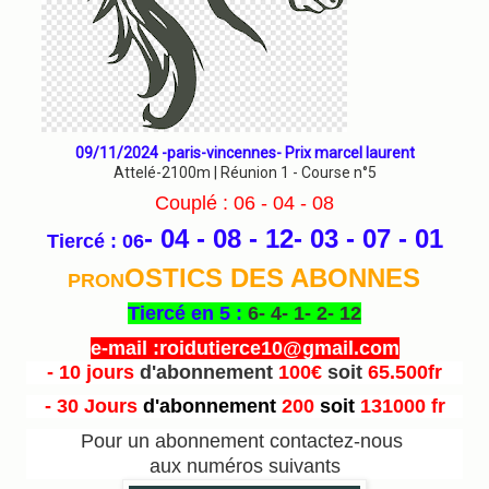
09/11/2024 -paris-vincennes- Prix marcel laurent
Attelé-2100m | Réunion 1 - Course n°5
Couplé : 06 - 04 - 08
- 04 - 08 - 12- 03 - 07
- 01
Tiercé : 06
OSTICS DES ABONNES
PRON
Tiercé en 5 :
6- 4- 1- 2- 12
e-mail :roidutierce10@gmail.com
- 10 jours
d'abonnement
100€
soit
65.500fr
- 30 Jours
d'abonnement
200
soit
131000 fr
Pour un abonnement contactez-nous
aux numéros suivants