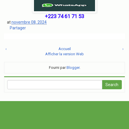
+223 74 61 71 53
at
novembre 08, 2024
Partager
‹
Accueil
›
Afficher la version Web
Fourni par
Blogger
.