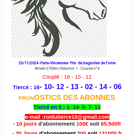
23/11/2024 -Paris-Vincennes- Prix de bagnoles de l'orne
Attelé-2700m | Réunion 1 - Course n°4
Couplé : 16 - 10 - 12
- 10- 12 - 13 - 02 - 14
- 06
Tiercé : 16
OSTICS DES ABONNES
PRON
Tiercé en 5 :
1- 14- 6- 7- 13
e-mail :roidutierce10@gmail.com
- 10 jours
d'abonnement
100€
soit
65.500fr
- 30 Jours
d'abonnement
200
soit
131000 fr