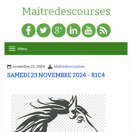
Maitredescourses
Menu
T
o
g
g
novembre 22, 2024
Maitredescourses
l
SAMEDI 23 NOVEMBRE 2024 - R1C4
e
n
a
v
i
g
a
t
i
o
n