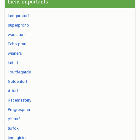
Liens importants
kangaroturf
superprono
waris-turf
Echo-pmu
winners
kriturf
Tourdegarde
Goldenturf
A-turf
Racemastery
Progrespmu
ph-turf
turfok
lemagicien