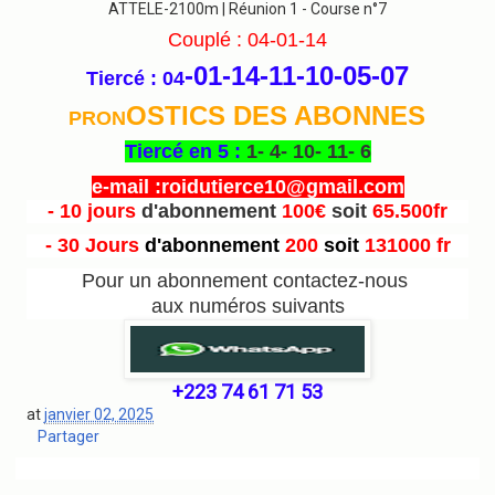
ATTELE-2100m | Réunion 1 - Course n°7
Couplé : 04-01-14
-01-14-11-10-05
-07
Tiercé : 04
OSTICS DES ABONNES
PRON
Tiercé en 5 :
1- 4- 10- 11- 6
e-mail :roidutierce10@gmail.com
- 10 jours
d'abonnement
100€
soit
65.500fr
- 30 Jours
d'abonnement
200
soit
131000 fr
Pour un abonnement contactez-nous
aux numéros suivants
+223 74 61 71 53
at
janvier 02, 2025
Partager