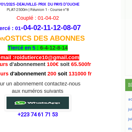
/01/2025 -DEAUVILLE- PRIX DU PAYS D'OUCHE
PLAT-2500m | Réunion 1 - Course n°8
Couplé : 01-04-02
-04-02-11-12-08
-07
ercé : 01
OSTICS DES ABONNES
ON
Tiercé en 5 :
6-4-12-8-14
-mail :roidutierce10@gmail.com
ours
d'abonnement
100€
soit
65.500fr
ours
d'abonnement
200
soit
131000 fr
ur un abonnement contactez-nous
B
aux numéros suivants
ao
ju
+223 74 61 71 53
ju
ma