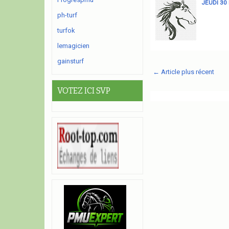
JEUDI 30
ph-turf
turfok
lemagicien
gainsturf
← Article plus récent
VOTEZ ICI SVP