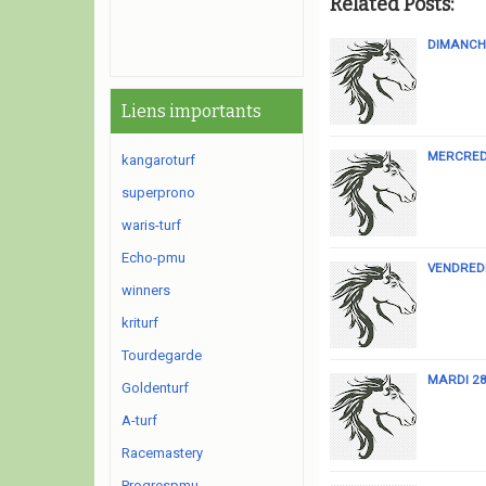
Related Posts:
DIMANCHE
Liens importants
MERCREDI
kangaroturf
superprono
waris-turf
Echo-pmu
VENDREDI
winners
kriturf
Tourdegarde
MARDI 28
Goldenturf
A-turf
Racemastery
Progrespmu