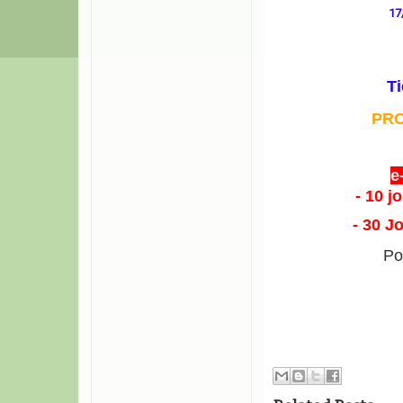
17
Ti
PR
e
- 10 j
- 30 J
Po