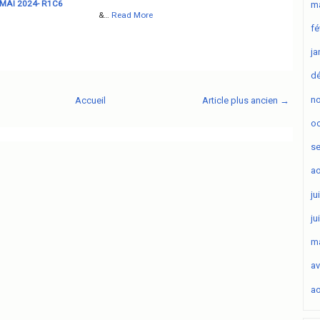
 MAI 2024- R1C6
ma
&…
Read More
fé
ja
d
n
Accueil
Article plus ancien →
oc
s
ao
ju
ju
ma
av
ao