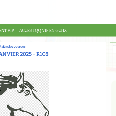
NT VIP
ACCES TQQ VIP EN 6 CHX
Maitredescourses
ANVIER 2025 - R1C8