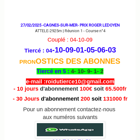
27/02/2025 -CAGNES-SUR-MER- PRIX ROGER LEDOYEN
ATTELE-2925m | Réunion 1 - Course n°4
Couplé : 04-10-09
-10-09-01-05-06
-03
Tiercé : 04
OSTICS DES ABONNES
PRON
Tiercé en 5 :
4- 10- 9- 1- 2
e-mail :roidutierce10@gmail.com
- 10 jours
d'abonnement
100€
soit
65.500fr
- 30 Jours
d'abonnement
200
soit
131000 fr
Pour un abonnement contactez-nous
aux numéros suivants