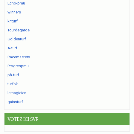
Echo-pmu
winners
kriturf
Tourdegarde
Goldenturf
A-turf
Racemastery
Progrespmu
ph-turf
turfok
lemagicien
gainsturf
VOTEZ ICI SVP