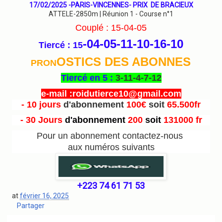
17/02/2025 -PARIS-VINCENNES- PRIX DE BRACIEUX
ATTELE-2850m | Réunion 1 - Course n°1
Couplé : 15-04-05
-04-05-11-10-16
-10
Tiercé : 15
OSTICS DES ABONNES
PRON
Tiercé en 5 :
3-11-4-7-12
e-mail :roidutierce10@gmail.com
- 10 jours
d'abonnement
100€
soit
65.500fr
- 30 Jours
d'abonnement
200
soit
131000 fr
Pour un abonnement contactez-nous
aux numéros suivants
+223 74 61 71 53
at
février 16, 2025
Partager