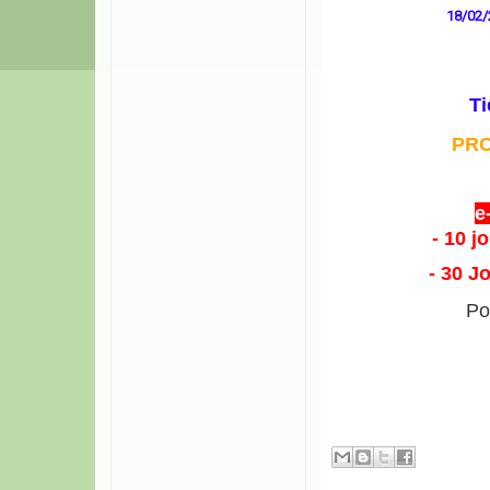
18/02/
Ti
PR
e
- 10 j
- 30 J
Po