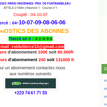
2025 -PARIS-VINCENNES- PRIX DE FONTAINEBLEAU
ATTELE-2100m | Réunion 1 - Course n°1
Couplé : 04-10-07
-10-07-09-08-06
-06
ercé : 04
OSTICS DES ABONNES
ON
Tiercé en 5 :
4-2-8-9-6
-mail :roidutierce10@gmail.com
ours
d'abonnement
100€
soit
65.500fr
ours
d'abonnement
200
soit
131000 fr
ur un abonnement contactez-nous
B
aux numéros suivants
ao
ju
+223 74 61 71 53
ju
ma