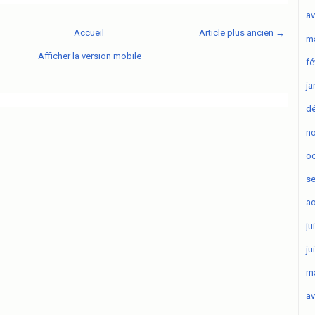
av
Accueil
Article plus ancien →
ma
Afficher la version mobile
fé
ja
d
n
oc
s
ao
ju
ju
ma
av