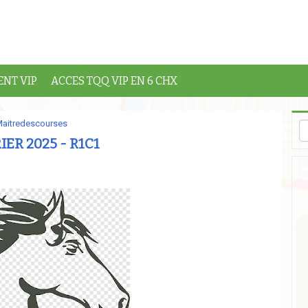
NT VIP
ACCES TQQ VIP EN 6 CHX
aitredescourses
IER 2025 - R1C1