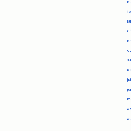
ma
fé
ja
d
n
oc
s
ao
ju
ju
ma
av
ao