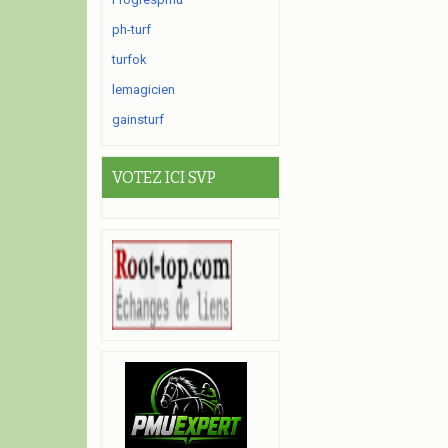
ph-turf
turfok
lemagicien
gainsturf
VOTEZ ICI SVP