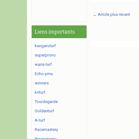
← Article plus récent
Liens importants
kangaroturf
superprono
waris-turf
Echo-pmu
winners
kriturf
Tourdegarde
Goldenturf
A-turf
Racemastery
Progrespmu