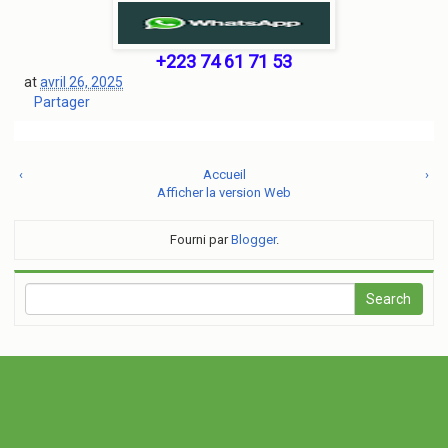
+223 74 61 71 53
at
avril 26, 2025
Partager
‹
Accueil
›
Afficher la version Web
Fourni par
Blogger
.