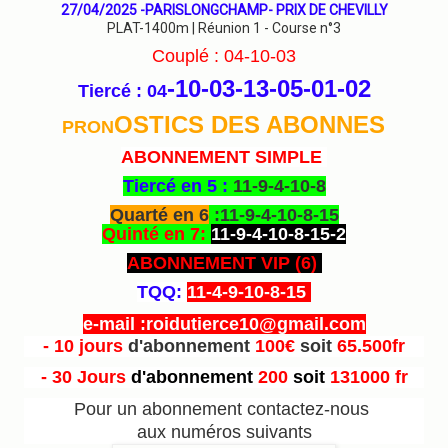
27/04/2025 -PARISLONGCHAMP- PRIX DE CHEVILLY
PLAT-1400m | Réunion 1 - Course n°3
Couplé : 04-10-03
-10-03-13-05-01
-02
Tiercé : 04
OSTICS DES ABONNES
PRON
ABONNEMENT SIMPLE
Tiercé en 5 :
11-9-4-10-8
Quarté en 6
:11-9-4-10-8-15
Quinté en 7:
11-9-4-10-8-15-2
ABONNEMENT VIP (6
)
TQQ:
11-4-9-10-8-15
e-mail :roidutierce10@gmail.com
- 10 jours
d'abonnement
100€
soit
65.500fr
- 30 Jours
d'abonnement
200
soit
131000 fr
Pour un abonnement contactez-nous
aux numéros suivants