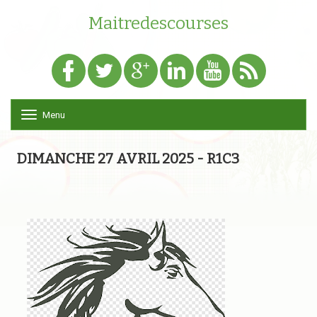
Maitredescourses
Menu
T
o
g
g
DIMANCHE 27 AVRIL 2025 - R1C3
l
e
n
a
v
i
g
a
t
i
o
n