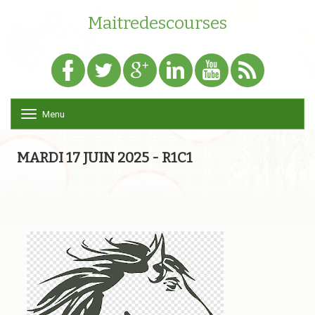
Maitredescourses
Menu
T
o
g
g
MARDI 17 JUIN 2025 - R1C1
l
e
n
a
v
i
g
a
t
i
o
n