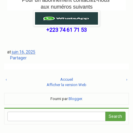
Pour un abonnement contactez-nous
aux numéros suivants
+223 74 61 71 53
at
juin 16, 2025
Partager
‹
Accueil
›
Afficher la version Web
Fourni par
Blogger
.