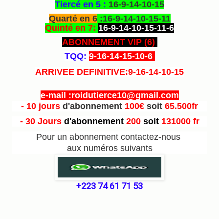
Tiercé en 5 :
16-9-14-10-15
Quarté en 6
:16-9-14-10-15-11
Quinté en 7:
16-9-14-10-15-11-6
ABONNEMENT VIP (6
)
TQQ:
9-16-14-15-10-6
ARRIVEE DEFINITIVE:9-16-14-10-15
e-mail :roidutierce10@gmail.com
- 10 jours
d'abonnement
100€
soit
65.500fr
- 30 Jours
d'abonnement
200
soit
131000 fr
Pour un abonnement contactez-nous
aux numéros suivants
+223 74 61 71 53