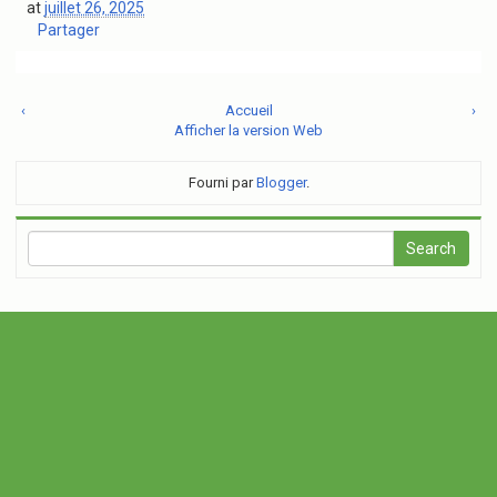
at
juillet 26, 2025
Partager
‹
Accueil
›
Afficher la version Web
Fourni par
Blogger
.