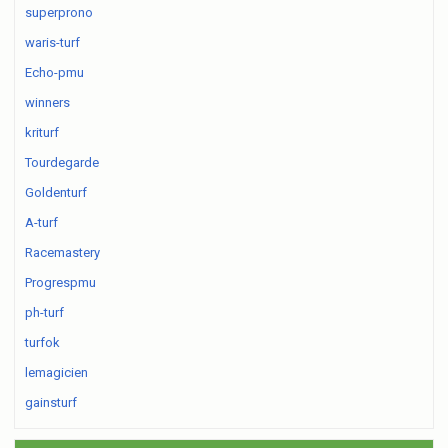
superprono
waris-turf
Echo-pmu
winners
kriturf
Tourdegarde
Goldenturf
A-turf
Racemastery
Progrespmu
ph-turf
turfok
lemagicien
gainsturf