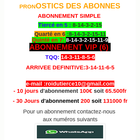
OSTICS DES ABONNES
PRON
ABONNEMENT SIMPLE
Tiercé en 5 :
8-14-3-2-15
Quarté en 6
:8-14-3-2-15-11
Quinté en 7:
8-14-3-2-15-11-9
ABONNEMENT VIP (6
)
TQQ:
14-3-11-8-5-6
ARRIVEE DEFINITIVE:3-14-11-6-5
e-mail :roidutierce10@gmail.com
- 10 jours
d'abonnement
100€
soit
65.500fr
- 30 Jours
d'abonnement
200
soit
131000 fr
Pour un abonnement contactez-nous
aux numéros suivants