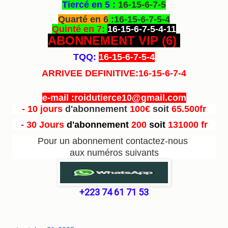
Tiercé en 5 :
16-15-6-7-5
Quarté en 6
:16-15-6-7-5-4
Quinté en 7:
16-15-6-7-5-4-11
ABONNEMENT VIP (6
)
TQQ:
16-15-6-7-5-4
ARRIVEE DEFINITIVE:16-15-6-7-4
e-mail :roidutierce10@gmail.com
- 10 jours
d'abonnement
100€
soit
65.500fr
- 30 Jours
d'abonnement
200
soit
131000 fr
Pour un abonnement contactez-nous
aux numéros suivants
+223 74 61 71 53