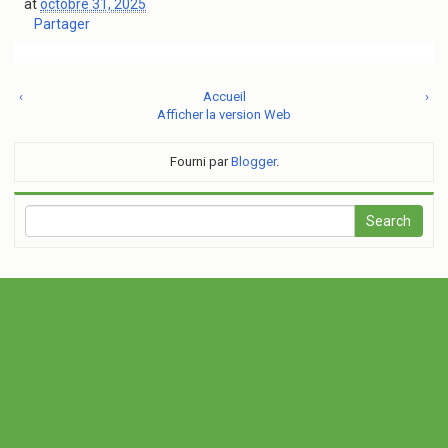
at
octobre 31, 2025
Partager
‹
Accueil
›
Afficher la version Web
Fourni par
Blogger
.