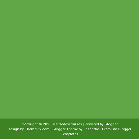
Copyright ©
2026
Maitredescourses
| Powered by
Blogger
Design by
ThemePix.com
| Blogger Theme by
Lasantha
-
Premium Blogger
Templates