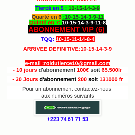
Tiercé en 5 :
10-15-14-3-9
Quarté en 6
:10-15-14-3-9-11
Quinté en 7:
10-15-14-3-9-11-8
ABONNEMENT VIP (6
)
TQQ:
10-15-11-14-8-4
ARRIVEE DEFINITIVE:10-15-14-3-9
e-mail :roidutierce10@gmail.com
- 10 jours
d'abonnement
100€
soit
65.500fr
- 30 Jours
d'abonnement
200
soit
131000 fr
Pour un abonnement contactez-nous
aux numéros suivants
+223 74 61 71 53