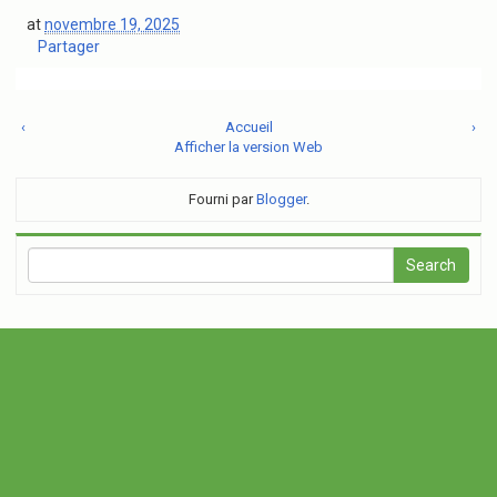
at
novembre 19, 2025
Partager
‹
Accueil
›
Afficher la version Web
Fourni par
Blogger
.