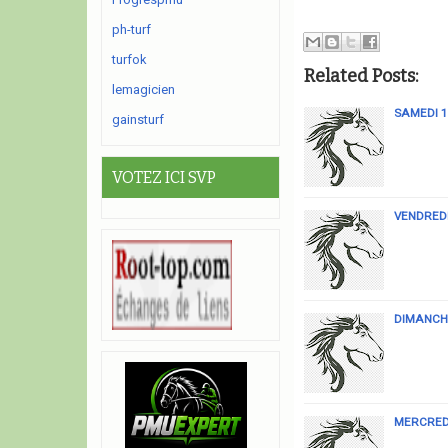
ph-turf
turfok
Related Posts:
lemagicien
SAMEDI 1
gainsturf
VOTEZ ICI SVP
VENDREDI
DIMANCHE
MERCREDI