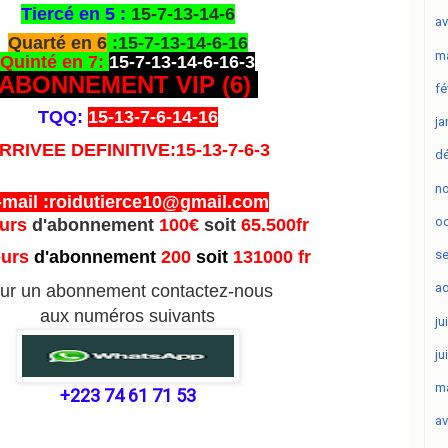
Tiercé en 5 :
15-7-13-14-6
av
Quarté en 6
:15-7-13-14-6-16
ma
Quinté en 7:
15-7-13-14-6-16-3
ABONNEMENT VIP (6
)
fé
TQQ:
15-13-7-6-14-16
ja
RRIVEE DEFINITIVE:15-13-7-6-3
d
n
-mail :roidutierce10@gmail.com
oc
ours
d'abonnement
100€
soit
65.500fr
ours
d'abonnement
200
soit
131000 fr
s
ao
ur un abonnement contactez-nous
aux numéros suivants
ju
ju
ma
+223 74 61 71 53
av