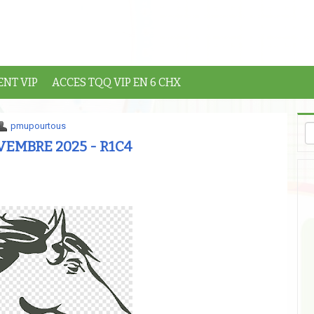
NT VIP
ACCES TQQ VIP EN 6 CHX
pmupourtous
EMBRE 2025 - R1C4