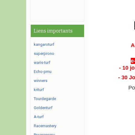
Liens importants
kangaroturf
A
superprono
e
waris-turf
- 10 j
Echo-pmu
- 30 J
winners
Po
kriturf
Tourdegarde
Goldenturf
A-turf
Racemastery
Progrespmu