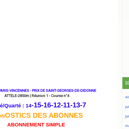
B
-PARIS-VINCENNES - PRIX DE SAINT-GEORGES-DE-DIDONNE
ATTELE-2850m | Réunion 1 - Course n°4
ao
-15-16-12-11-13
-7
é/Quarté : 14
ju
OSTICS DES ABONNES
ON
ju
ABONNEMENT SIMPLE
ma