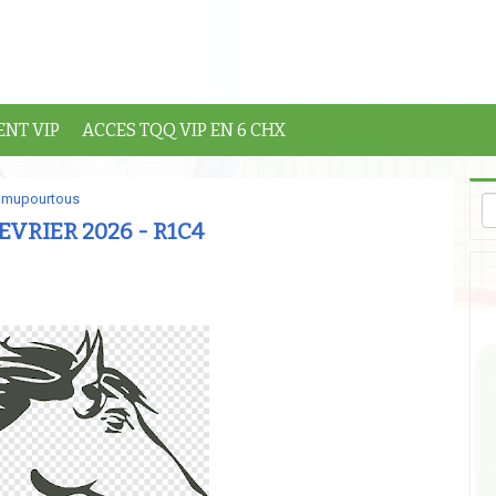
NT VIP
ACCES TQQ VIP EN 6 CHX
mupourtous
EVRIER 2026 - R1C4