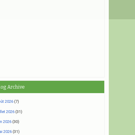
log Archive
ût 2026
(7)
illet 2026
(31)
in 2026
(30)
i 2026
(31)