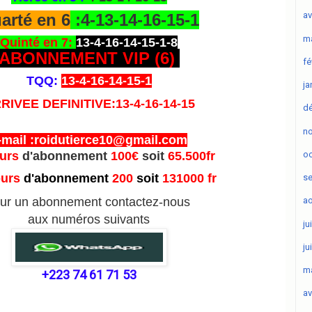
av
arté en 6
:4-13-14-16-15-1
ma
Quinté en 7:
13-4-16-14-15-1-8
ABONNEMENT VIP (6
)
fé
TQQ:
13-4-16-14-15-1
ja
RIVEE DEFINITIVE:13-4-16-14-15
d
n
-mail :roidutierce10@gmail.com
oc
ours
d'abonnement
100€
soit
65.500fr
ours
d'abonnement
200
soit
131000 fr
s
ur un abonnement contactez-nous
ao
aux numéros suivants
ju
ju
ma
+223 74 61 71 53
av