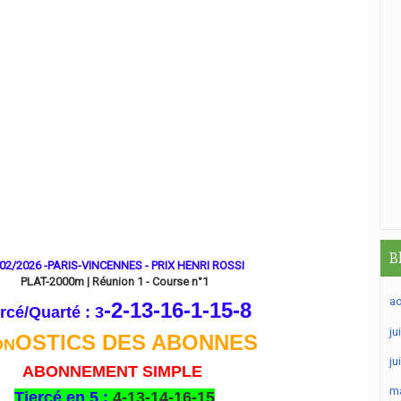
B
02/2026 -PARIS-VINCENNES - PRIX HENRI ROSSI
PLAT-2000m | Réunion 1 - Course n°1
ao
-2-13-16-1-15
-8
rcé/Quarté : 3
ju
OSTICS DES ABONNES
ON
ju
ABONNEMENT SIMPLE
ma
Tiercé en 5 :
4-13-14-16-15