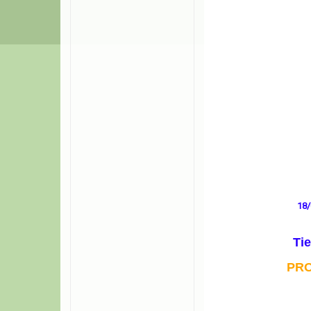
18/
Tie
PR