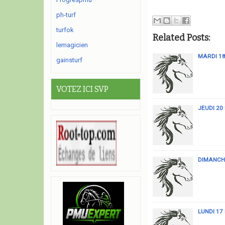
ph-turf
turfok
Related Posts:
lemagicien
MARDI 18
gainsturf
VOTEZ ICI SVP
JEUDI 20
DIMANCHE
LUNDI 17