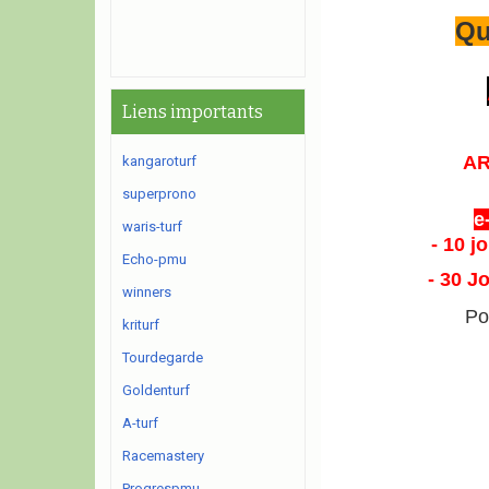
Qu
Liens importants
AR
kangaroturf
superprono
e
waris-turf
- 10 j
Echo-pmu
- 30 J
winners
Po
kriturf
Tourdegarde
Goldenturf
A-turf
Racemastery
Progrespmu