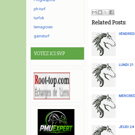
ph-turf
turfok
Related Posts:
lemagicien
VENDREDI
gainsturf
VOTEZ ICI SVP
LUNDI 21 
MERCREDI
JEUDI 24 