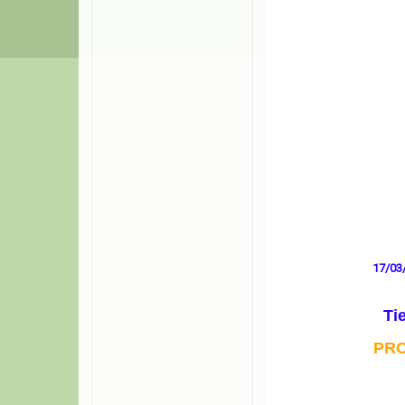
17/03
Ti
PR