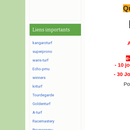
Qu
Liens importants
kangaroturf
superprono
e
waris-turf
- 10 j
Echo-pmu
- 30 J
winners
Po
kriturf
Tourdegarde
Goldenturf
A-turf
Racemastery
Progrespmu