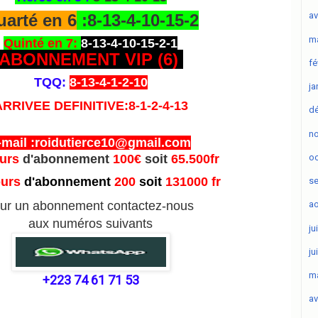
av
arté en 6
:8-13-4-10-15-2
ma
Quinté en 7:
8-13-4-10-15-2-1
ABONNEMENT VIP (6
)
fé
TQQ:
8-13-4-1-2-10
ja
ARRIVEE DEFINITIVE:8-1-2-4-13
d
n
-mail :roidutierce10@gmail.com
oc
ours
d'abonnement
100€
soit
65.500fr
ours
d'abonnement
200
soit
131000 fr
s
ur un abonnement contactez-nous
ao
aux numéros suivants
ju
ju
ma
+223 74 61 71 53
av