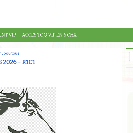
NT VIP
ACCES TQQ VIP EN 6 CHX
mupourtous
 2026 - R1C1