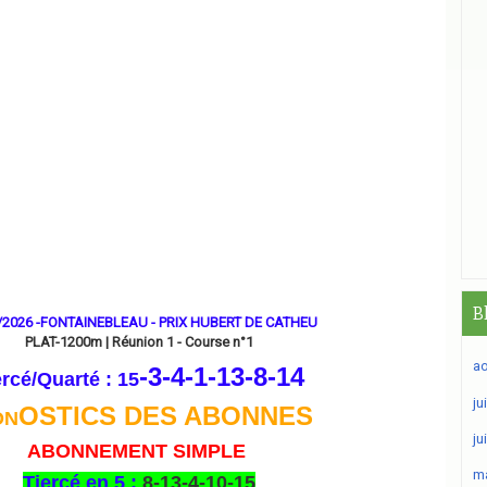
B
/2026 -FONTAINEBLEAU - PRIX HUBERT DE CATHEU
PLAT-1200m | Réunion 1 - Course n°1
ao
-3-4-1-13-8
-14
ercé/Quarté : 15
ju
OSTICS DES ABONNES
ON
ju
ABONNEMENT SIMPLE
ma
Tiercé en 5 :
8-13-4-10-15