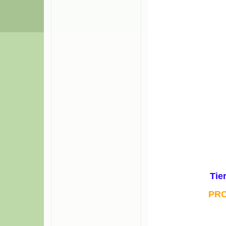
Tie
PR