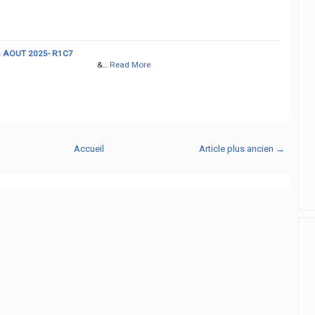
 AOUT 2025- R1C7
&…
Read More
Accueil
Article plus ancien →