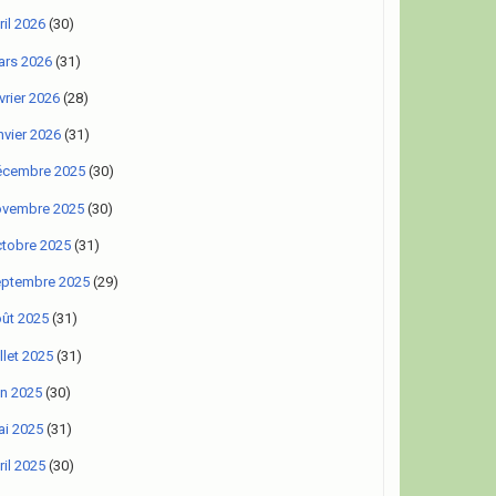
ril 2026
(30)
rs 2026
(31)
vrier 2026
(28)
nvier 2026
(31)
écembre 2025
(30)
ovembre 2025
(30)
tobre 2025
(31)
eptembre 2025
(29)
ût 2025
(31)
illet 2025
(31)
in 2025
(30)
i 2025
(31)
ril 2025
(30)