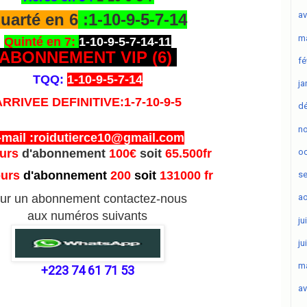
av
uarté en 6
:1-10-9-5-7-14
ma
Quinté en 7:
1-10-9-5-7-14-11
ABONNEMENT VIP (6
)
fé
TQQ:
1-10-9-5-7-14
ja
ARRIVEE DEFINITIVE:1-7-10-9-5
d
n
-mail :roidutierce10@gmail.com
oc
ours
d'abonnement
100€
soit
65.500fr
ours
d'abonnement
200
soit
131000 fr
s
ur un abonnement contactez-nous
ao
aux numéros suivants
ju
ju
ma
+223 74 61 71 53
av