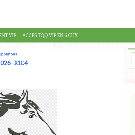
NT VIP
ACCES TQQ VIP EN 6 CHX
pourtous
2026-R1C4