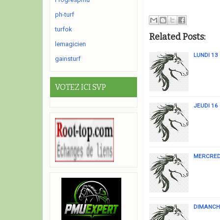
ph-turf
turfok
Related Posts:
lemagicien
LUNDI 13
gainsturf
VOTEZ ICI SVP
JEUDI 16
MERCREDI
DIMANCHE