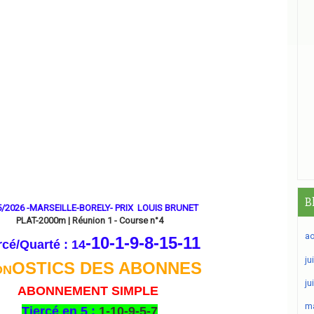
B
5/2026 -MARSEILLE-BORELY- PRIX LOUIS BRUNET
PLAT-2000m | Réunion 1 - Course n°4
ao
-10-1
-9-8-15-11
rcé/Quarté : 14
ju
OSTICS DES ABONNES
ON
ju
ABONNEMENT SIMPLE
ma
Tiercé en 5 :
1-10-9-5-7