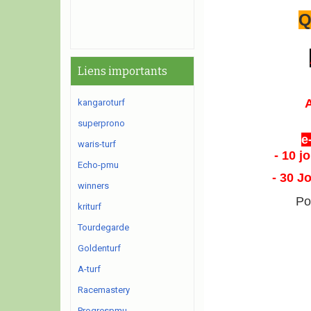
Q
Liens importants
kangaroturf
superprono
e
waris-turf
- 10 j
Echo-pmu
- 30 J
winners
Po
kriturf
Tourdegarde
Goldenturf
A-turf
Racemastery
Progrespmu