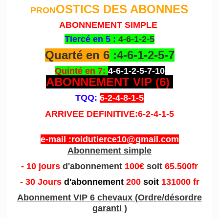
OSTICS DES ABONNES
PRON
ABONNEMENT SIMPLE
Tiercé en 5 :
4-6-1-2-5
Quarté en 6
:4-6-1-2-5-7
Quinté en 7:
4-6-1-2-5-7-10
ABONNEMENT VIP (6
)
TQQ:
6-2-4-8-1-5
ARRIVEE DEFINITIVE:6-2-4-1-5
e-mail :roidutierce10@gmail.com
Abonnement simple
- 10 jours
d'abonnement
100€
soit
65.500fr
- 30 Jours
d'abonnement
200
soit
131000 fr
Abonnement VIP 6 chevaux (Ordre/désordre
garanti )