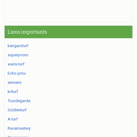
Liens importants
kangaroturf
superprono
waris-turf
Echo-pmu
winners
kriturf
Tourdegarde
Goldenturf
A-turf
Racemastery