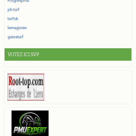
Progrespmu
ph-turf
turfok
lemagicien
gainsturf
VOTEZ ICI SVP