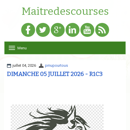
Maitredescourses
Menu
T
o
g
g
juillet 04, 2026
pmupourtous
l
DIMANCHE 05 JUILLET 2026 - R1C3
e
n
a
v
i
g
a
t
i
o
n