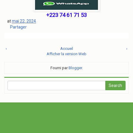
+223 74 61 71 53
at
mai 22, 2024
Partager
‹
Accueil
›
Afficher la version Web
Fourni par
Blogger
.