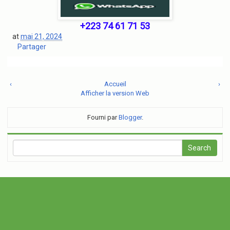
+223 74 61 71 53
at
mai 21, 2024
Partager
‹
Accueil
›
Afficher la version Web
Fourni par
Blogger
.