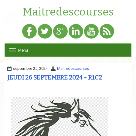
Maitredescourses
Menu
T
o
g
g
septembre 25, 2024
Maitredescourses
l
JEUDI 26 SEPTEMBRE 2024 - R1C2
e
n
a
v
i
g
a
t
i
o
n