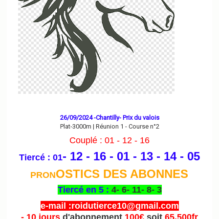
26/09/2024 -Chantilly- Prix du valois
Plat-3000m | Réunion 1 - Course n°2
Couplé : 01 - 12 - 16
- 12 - 16 - 01 - 13 - 14 - 05
Tiercé : 01
OSTICS DES ABONNES
PRON
Tiercé en 5 :
4- 6- 11- 8- 3
e-mail :roidutierce10@gmail.com
- 10 jours
d'abonnement
100€
soit
65.500fr