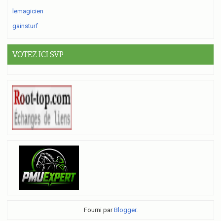
lemagicien
gainsturf
VOTEZ ICI SVP
Fourni par
Blogger
.