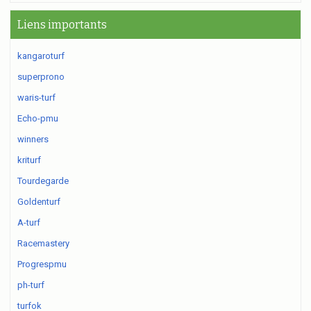
Liens importants
kangaroturf
superprono
waris-turf
Echo-pmu
winners
kriturf
Tourdegarde
Goldenturf
A-turf
Racemastery
Progrespmu
ph-turf
turfok