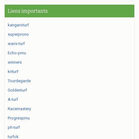
Liens importants
kangaroturf
superprono
waris-turf
Echo-pmu
winners
kriturf
Tourdegarde
Goldenturf
A-turf
Racemastery
Progrespmu
ph-turf
turfok