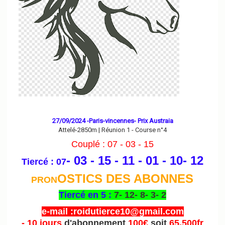
27/09/2024 -Paris-vincennes- Prix Austraia
Attelé-2850m | Réunion 1 - Course n°4
Couplé : 07 - 03 - 15
- 03 - 15 - 11 - 01 - 10- 12
Tiercé : 07
OSTICS DES ABONNES
PRON
Tiercé en 5 :
7- 12- 8- 3- 2
e-mail :roidutierce10@gmail.com
- 10 jours
d'abonnement
100€
soit
65.500fr