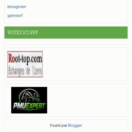
lemagicien
gainsturf
VOTEZ ICI SVP
Fourni par
Blogger
.