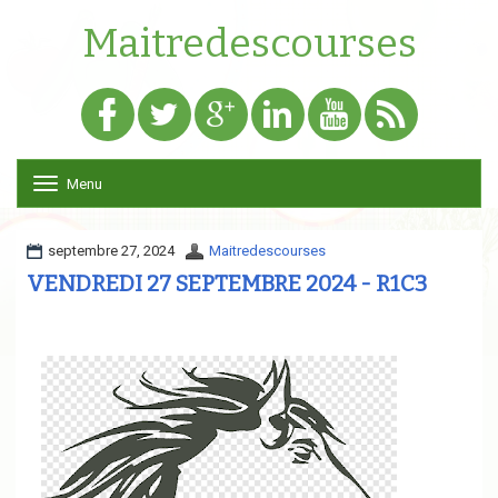
Maitredescourses
Menu
T
o
g
g
septembre 27, 2024
Maitredescourses
l
VENDREDI 27 SEPTEMBRE 2024 - R1C3
e
n
a
v
i
g
a
t
i
o
n